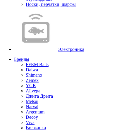
Носки, перчатки, шарфы
Электроника
Бренды
FFEM Baits
Daiwa
Shimano
Zemex
YGK
Allvega
Джига Дрыга
Metsui
Narval
Argentum
Decoy
Viva
Волжанка