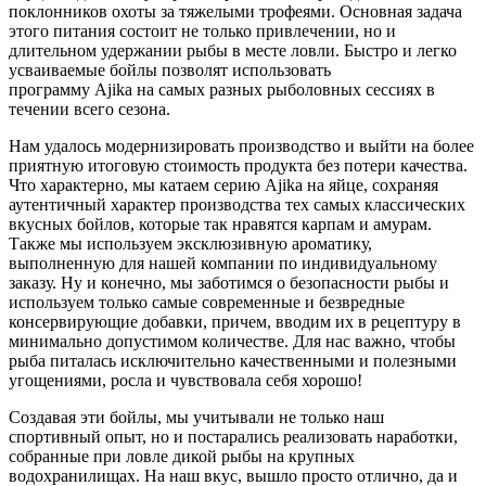
поклонников охоты за тяжелыми трофеями. Основная задача
этого питания состоит не только привлечении, но и
длительном удержании рыбы в месте ловли. Быстро и легко
усваиваемые бойлы позволят использовать
программу
Ajika
на самых разных рыболовных сессиях в
течении всего сезона.
Нам удалось модернизировать производство и выйти на более
приятную итоговую стоимость продукта без потери качества.
Что характерно, мы катаем серию
Ajika
на яйце, сохраняя
аутентичный характер производства тех самых классических
вкусных бойлов, которые так нравятся карпам и амурам.
Также мы используем эксклюзивную ароматику,
выполненную для нашей компании по индивидуальному
заказу. Ну и конечно, мы заботимся о безопасности рыбы и
используем только самые современные и безвредные
консервирующие добавки, причем, вводим их в рецептуру в
минимально допустимом количестве. Для нас важно, чтобы
рыба питалась исключительно качественными и полезными
угощениями, росла и чувствовала себя хорошо!
Создавая эти бойлы, мы учитывали не только наш
спортивный опыт, но и постарались реализовать наработки,
собранные при ловле дикой рыбы на крупных
водохранилищах. На наш вкус, вышло просто отлично, да и