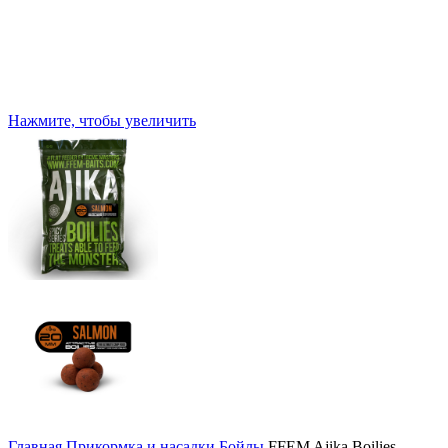
Нажмите, чтобы увеличить
Главная
Прикормка и насадки
Бойлы
FFEM Ajika Boilies