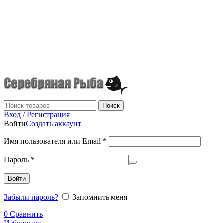
г.Донецк
+7 (949) 523-70-36
tel: +79495237036
Поиск
Вход / Регистрация
Войти
Создать аккаунт
Имя пользователя или Email
*
Пароль
*
Войти
Забыли пароль?
Запомнить меня
0
Сравнить
Избранное