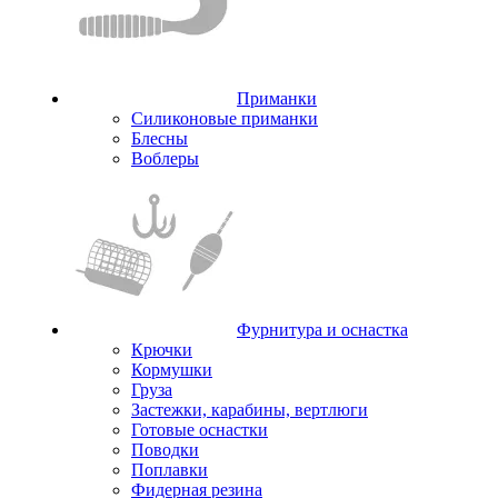
Приманки
Силиконовые приманки
Блесны
Воблеры
Фурнитура и оснастка
Крючки
Кормушки
Груза
Застежки, карабины, вертлюги
Готовые оснастки
Поводки
Поплавки
Фидерная резина