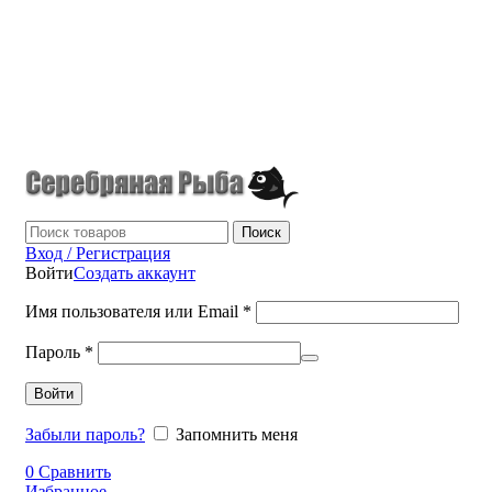
г.Донецк
+7 (949) 523-70-36
tel: +79495237036
Поиск
Вход / Регистрация
Войти
Создать аккаунт
Имя пользователя или Email
*
Пароль
*
Войти
Забыли пароль?
Запомнить меня
0
Сравнить
Избранное