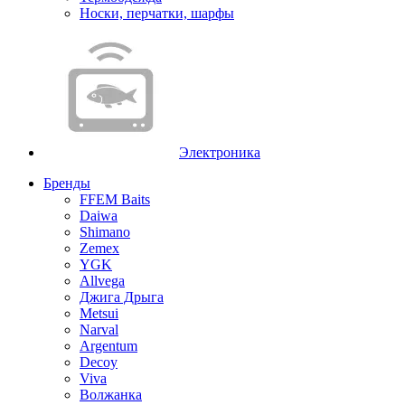
Носки, перчатки, шарфы
Электроника
Бренды
FFEM Baits
Daiwa
Shimano
Zemex
YGK
Allvega
Джига Дрыга
Metsui
Narval
Argentum
Decoy
Viva
Волжанка