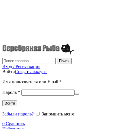
г.Донецк
+7 (949) 523-70-36
tel: +79495237036
Поиск
Вход / Регистрация
Войти
Создать аккаунт
Имя пользователя или Email
*
Пароль
*
Войти
Забыли пароль?
Запомнить меня
0
Сравнить
Избранное