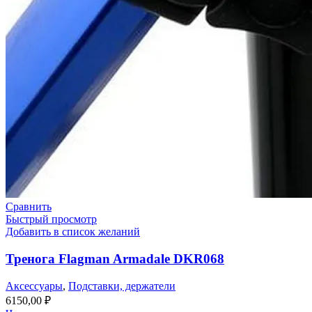
Сравнить
Быстрый просмотр
Добавить в список желаний
Тренога Flagman Armadale DKR068
Аксессуары
,
Подставки, держатели
6150,00
₽