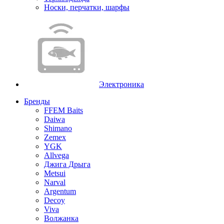
Носки, перчатки, шарфы
Электроника
Бренды
FFEM Baits
Daiwa
Shimano
Zemex
YGK
Allvega
Джига Дрыга
Metsui
Narval
Argentum
Decoy
Viva
Волжанка