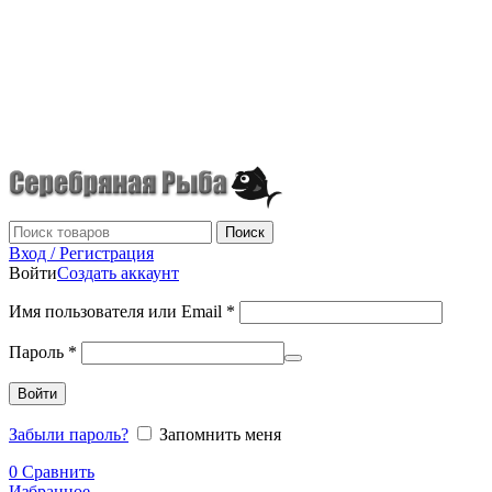
г.Донецк
+7 (949) 523-70-36
tel: +79495237036
Поиск
Вход / Регистрация
Войти
Создать аккаунт
Имя пользователя или Email
*
Пароль
*
Войти
Забыли пароль?
Запомнить меня
0
Сравнить
Избранное