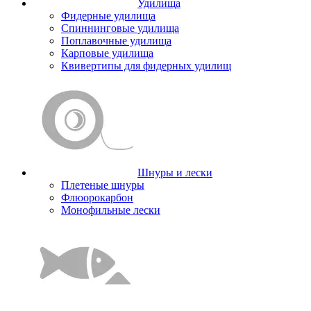
Удилища
Фидерные удилища
Спиннинговые удилища
Поплавочные удилища
Карповые удилища
Квивертипы для фидерных удилищ
Шнуры и лески
Плетеные шнуры
Флюорокарбон
Монофильные лески