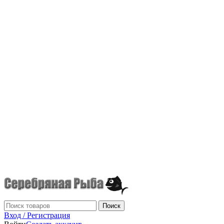
г.Донецк
+7 (949) 523-70-36
tel: +79495237036
Поиск
Вход / Регистрация