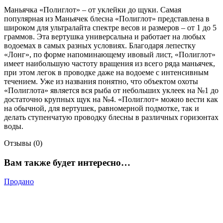
Маньячка «Полиглот» – от уклейки до щуки. Самая
популярная из Маньячек блесна «Полиглот» представлена в
широком для ультралайта спектре весов и размеров – от 1 до 5
граммов. Эта вертушка универсальна и работает на любых
водоемах в самых разных условиях. Благодаря лепестку
«Лонг», по форме напоминающему ивовый лист, «Полиглот»
имеет наибольшую частоту вращения из всего ряда маньячек,
при этом легок в проводке даже на водоеме с интенсивным
течением. Уже из названия понятно, что объектом охоты
«Полиглота» является вся рыба от небольших уклеек на №1 до
достаточно крупных щук на №4. «Полиглот» можно вести как
на обычной, для вертушек, равномерной подмотке, так и
делать ступенчатую проводку блесны в различных горизонтах
воды.
Отзывы (0)
Вам также будет интересно…
Продано