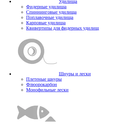
Удилища
Фидерные удилища
Спиннинговые удилища
Поплавочные удилища
Карповые удилища
Квивертипы для фидерных удилищ
Шнуры и лески
Плетеные шнуры
Флюорокарбон
Монофильные лески