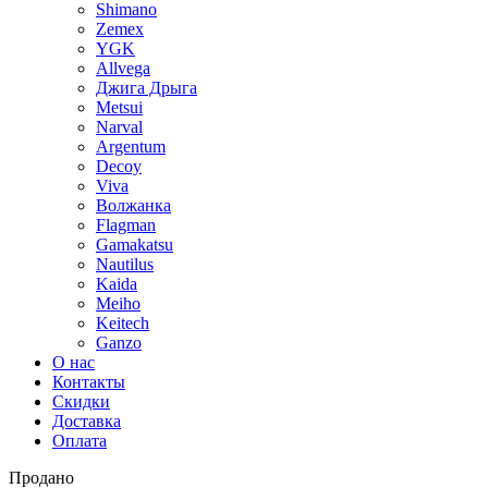
Shimano
Zemex
YGK
Allvega
Джига Дрыга
Metsui
Narval
Argentum
Decoy
Viva
Волжанка
Flagman
Gamakatsu
Nautilus
Kaida
Meiho
Keitech
Ganzo
О нас
Контакты
Скидки
Доставка
Оплата
Продано