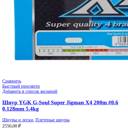
Сравнить
Быстрый просмотр
Добавить в список желаний
Шнур YGK G-Soul Super Jigman X4 200m #0.6
0.128mm 5.4kg
Шнуры и лески
,
Плетеные шнуры
2550,00
₽