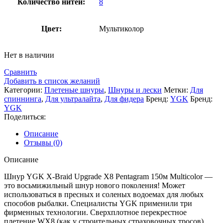
Количество нитей:
8
Цвет:
Мультиколор
Нет в наличии
Сравнить
Добавить в список желаний
Категории:
Плетеные шнуры
,
Шнуры и лески
Метки:
Для
спиннинга
,
Для ультралайта
,
Для фидера
Бренд:
YGK
Бренд:
YGK
Поделиться:
Описание
Отзывы (0)
Описание
Шнур YGK X-Braid Upgrade X8 Pentagram 150м Multicolor —
это восьмижильный шнур нового поколения! Может
использоваться в пресных и соленых водоемах для любых
способов рыбалки. Специалисты YGK применили три
фирменных технологии. Сверхплотное перекрестное
плетение WX8 (как у строительных страховочных тросов),