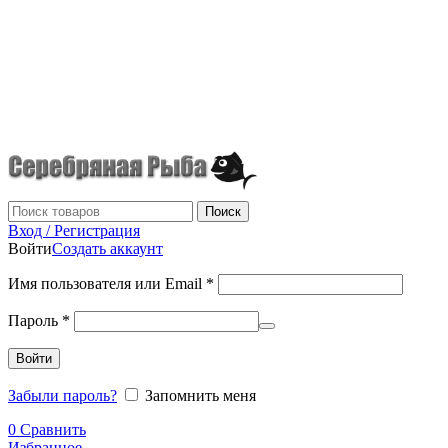
г.Донецк
+7 (949) 523-70-36
tel: +79495237036
Поиск
Вход / Регистрация
Войти
Создать аккаунт
Имя пользователя или Email
*
Пароль
*
Войти
Забыли пароль?
Запомнить меня
0
Сравнить
Избранное