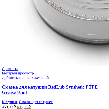
Сравнить
Быстрый просмотр
Добавить в список желаний
Смазка для катушки RedLub Synthetic PTFE
Grease 10ml
Катушки
,
Смазки для катушек
450,00
₽
405,00
₽