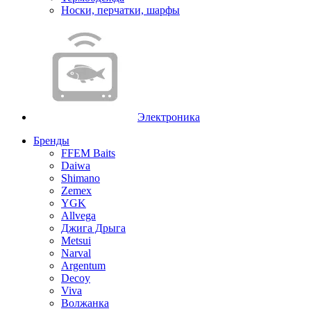
Носки, перчатки, шарфы
Электроника
Бренды
FFEM Baits
Daiwa
Shimano
Zemex
YGK
Allvega
Джига Дрыга
Metsui
Narval
Argentum
Decoy
Viva
Волжанка