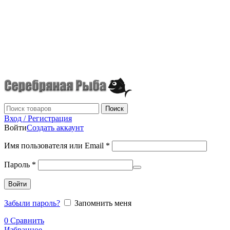
г.Донецк
+7 (949) 523-70-36
tel: +79495237036
Поиск
Вход / Регистрация
Войти
Создать аккаунт
Имя пользователя или Email
*
Пароль
*
Войти
Забыли пароль?
Запомнить меня
0
Сравнить
Избранное