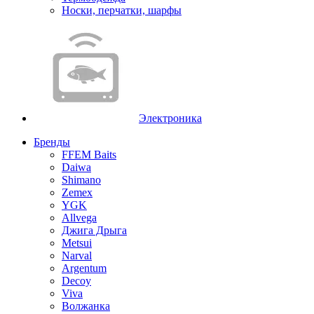
Носки, перчатки, шарфы
Электроника
Бренды
FFEM Baits
Daiwa
Shimano
Zemex
YGK
Allvega
Джига Дрыга
Metsui
Narval
Argentum
Decoy
Viva
Волжанка