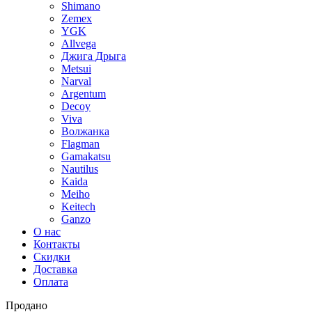
Shimano
Zemex
YGK
Allvega
Джига Дрыга
Metsui
Narval
Argentum
Decoy
Viva
Волжанка
Flagman
Gamakatsu
Nautilus
Kaida
Meiho
Keitech
Ganzo
О нас
Контакты
Скидки
Доставка
Оплата
Продано