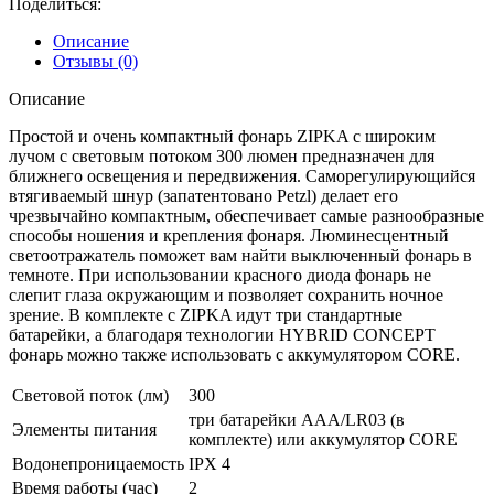
Поделиться:
Описание
Отзывы (0)
Описание
Простой и очень компактный фонарь ZIPKA с широким
лучом с световым потоком 300 люмен предназначен для
ближнего освещения и передвижения. Cаморегулирующийся
втягиваемый шнур (запатентовано Petzl) делает его
чрезвычайно компактным, обеспечивает самые разнообразные
способы ношения и крепления фонаря. Люминесцентный
светоотражатель поможет вам найти выключенный фонарь в
темноте. При использовании красного диода фонарь не
слепит глаза окружающим и позволяет сохранить ночное
зрение. В комплекте с ZIPKA идут три стандартные
батарейки, а благодаря технологии HYBRID CONCEPT
фонарь можно также использовать с аккумулятором CORE.
Световой поток (лм)
300
три батарейки AAA/LR03 (в
Элементы питания
комплекте) или аккумулятор CORE
Водонепроницаемость
IPX 4
Время работы (час)
2