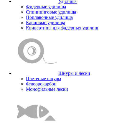
Удилища
Фидерные удилища
Спиннинговые удилища
Поплавочные удилища
Карповые удилища
Квивертипы для фидерных удилищ
Шнуры и лески
Плетеные шнуры
Флюорокарбон
Монофильные лески