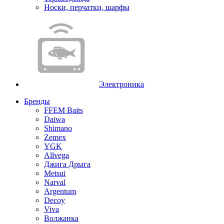
Носки, перчатки, шарфы
Электроника
Бренды
FFEM Baits
Daiwa
Shimano
Zemex
YGK
Allvega
Джига Дрыга
Metsui
Narval
Argentum
Decoy
Viva
Волжанка