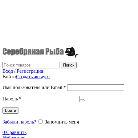
г.Донецк
+7 (949) 523-70-36
tel: +79495237036
Поиск
Вход / Регистрация
Войти
Создать аккаунт
Имя пользователя или Email
*
Пароль
*
Войти
Забыли пароль?
Запомнить меня
0
Сравнить
Избранное