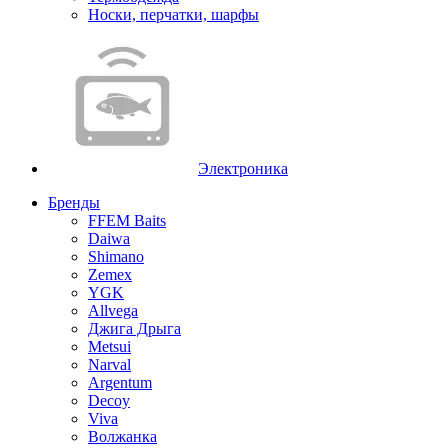
Носки, перчатки, шарфы
Электроника
Бренды
FFEM Baits
Daiwa
Shimano
Zemex
YGK
Allvega
Джига Дрыга
Metsui
Narval
Argentum
Decoy
Viva
Волжанка