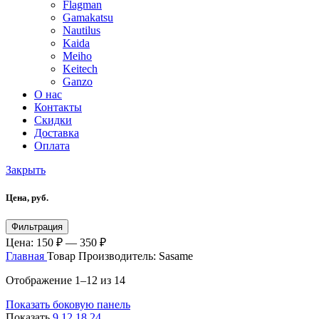
Flagman
Gamakatsu
Nautilus
Kaida
Meiho
Keitech
Ganzo
О нас
Контакты
Скидки
Доставка
Оплата
Закрыть
Цена, руб.
Минимальная
Максимальная
Фильтрация
цена
цена
Цена:
150 ₽
—
350 ₽
Главная
Товар Производитель:
Sasame
Отображение 1–12 из 14
Показать боковую панель
Показать
9
12
18
24