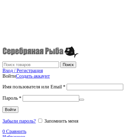
г.Донецк
+7 (949) 523-70-36
tel: +79495237036
Поиск
Вход / Регистрация
Войти
Создать аккаунт
Имя пользователя или Email
*
Пароль
*
Войти
Забыли пароль?
Запомнить меня
0
Сравнить
Избранное