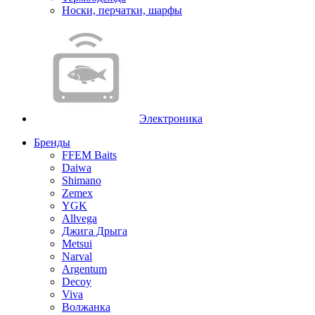
Носки, перчатки, шарфы
Электроника
Бренды
FFEM Baits
Daiwa
Shimano
Zemex
YGK
Allvega
Джига Дрыга
Metsui
Narval
Argentum
Decoy
Viva
Волжанка