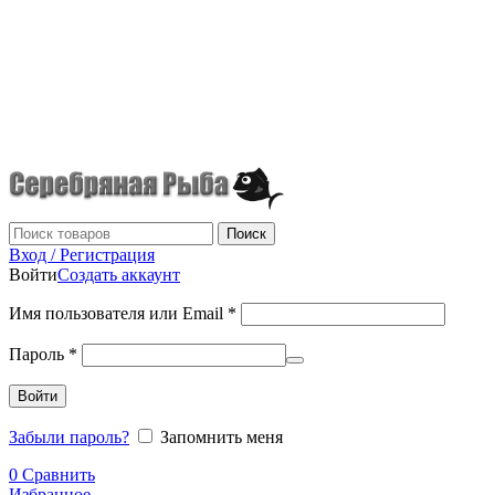
г.Донецк
+7 (949) 523-70-36
tel: +79495237036
Поиск
Вход / Регистрация
Войти
Создать аккаунт
Имя пользователя или Email
*
Пароль
*
Войти
Забыли пароль?
Запомнить меня
0
Сравнить
Избранное