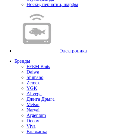
Носки, перчатки, шарфы
Электроника
Бренды
FFEM Baits
Daiwa
Shimano
Zemex
YGK
Allvega
Джига Дрыга
Metsui
Narval
Argentum
Decoy
Viva
Волжанка