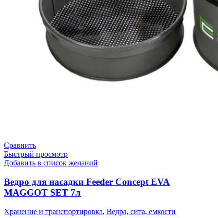
Сравнить
Быстрый просмотр
Добавить в список желаний
Ведро для насадки Feeder Concept EVA
MAGGOT SET 7л
Хранение и транспортировка
,
Ведра, сита, емкости