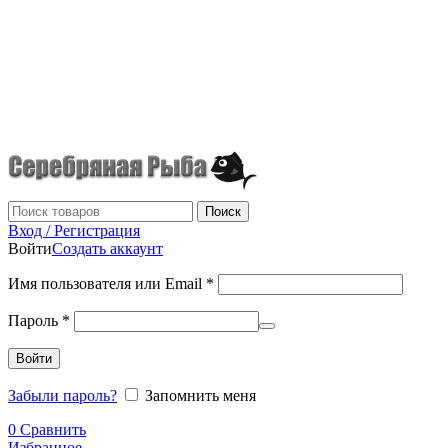
г.Донецк
+7 (949) 523-70-36
tel: +79495237036
Поиск
Вход / Регистрация
Войти
Создать аккаунт
Имя пользователя или Email
*
Пароль
*
Войти
Забыли пароль?
Запомнить меня
0
Сравнить
Избранное