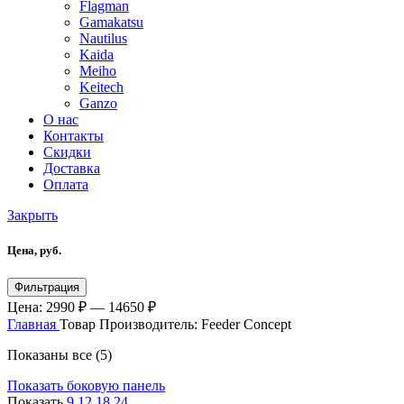
Flagman
Gamakatsu
Nautilus
Kaida
Meiho
Keitech
Ganzo
О нас
Контакты
Скидки
Доставка
Оплата
Закрыть
Цена, руб.
Минимальная
Максимальная
Фильтрация
цена
цена
Цена:
2990 ₽
—
14650 ₽
Главная
Товар Производитель:
Feeder Concept
Показаны все (5)
Показать боковую панель
Показать
9
12
18
24