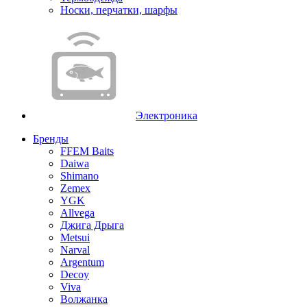
Носки, перчатки, шарфы
Электроника
Бренды
FFEM Baits
Daiwa
Shimano
Zemex
YGK
Allvega
Джига Дрыга
Metsui
Narval
Argentum
Decoy
Viva
Волжанка