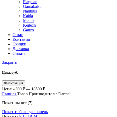
Flagman
Gamakatsu
Nautilus
Kaida
Meiho
Keitech
Ganzo
О нас
Контакты
Скидки
Доставка
Оплата
Закрыть
Цена, руб.
Минимальная
Максимальная
Фильтрация
цена
цена
Цена:
4300 ₽
—
18500 ₽
Главная
Товар Производитель:
Darmeli
Показаны все (7)
Показать боковую панель
Показать
9
12
18
24