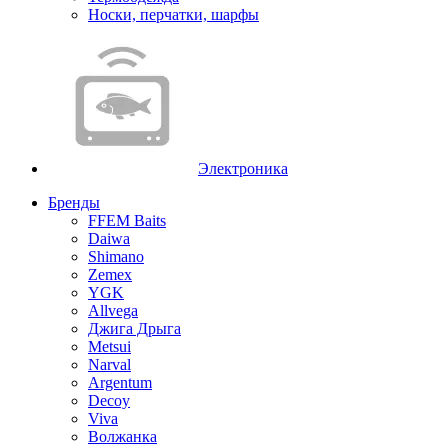
Носки, перчатки, шарфы
Электроника
Бренды
FFEM Baits
Daiwa
Shimano
Zemex
YGK
Allvega
Джига Дрыга
Metsui
Narval
Argentum
Decoy
Viva
Волжанка