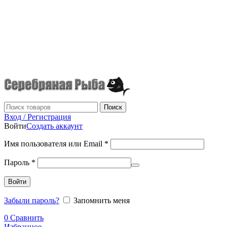
г.Донецк
+7 (949) 523-70-36
tel: +79495237036
Поиск
Вход / Регистрация
Войти
Создать аккаунт
Имя пользователя или Email
*
Пароль
*
Войти
Забыли пароль?
Запомнить меня
0
Сравнить
Избранное