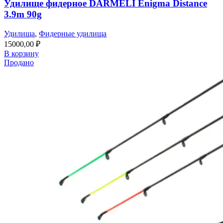
Удилище фидерное DARMELI Enigma Distance
3.9m 90g
Удилища
,
Фидерные удилища
15000,00
₽
В корзину
Продано