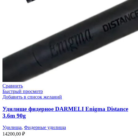
Сравнить
Быстрый просмотр
Добавить в список желаний
Удилище фидерное DARMELI Enigma Distance
3.6m 90g
Удилища
,
Фидерные удилища
14200,00
₽