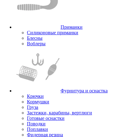
Приманки
Силиконовые приманки
Блесны
Воблеры
Фурнитура и оснастка
Крючки
Кормушки
Груза
Застежки, карабины, вертлюги
Готовые оснастки
Поводки
Поплавки
Фидерная резина