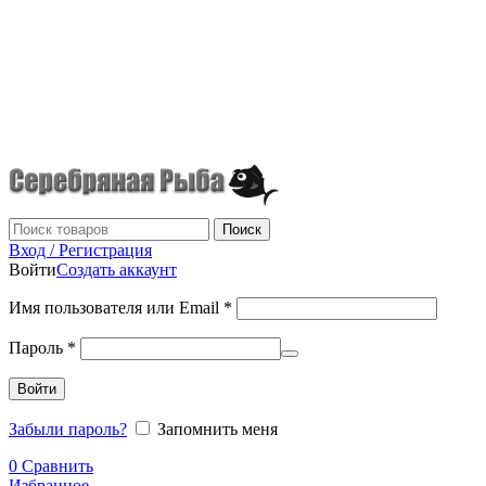
г.Донецк
+7 (949) 523-70-36
tel: +79495237036
Поиск
Вход / Регистрация
Войти
Создать аккаунт
Имя пользователя или Email
*
Пароль
*
Войти
Забыли пароль?
Запомнить меня
0
Сравнить
Избранное