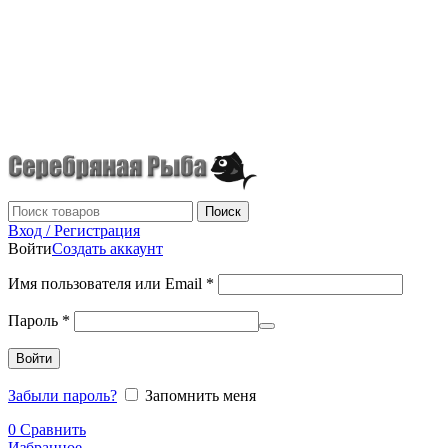
г.Донецк
+7 (949) 523-70-36
tel: +79495237036
Поиск
Вход / Регистрация
Войти
Создать аккаунт
Имя пользователя или Email
*
Пароль
*
Войти
Забыли пароль?
Запомнить меня
0
Сравнить
Избранное