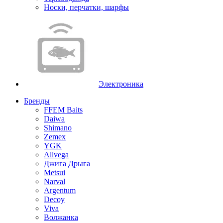
Носки, перчатки, шарфы
Электроника
Бренды
FFEM Baits
Daiwa
Shimano
Zemex
YGK
Allvega
Джига Дрыга
Metsui
Narval
Argentum
Decoy
Viva
Волжанка