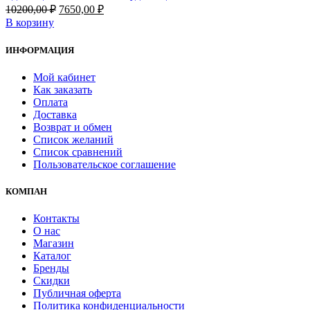
Первоначальная
Текущая
10200,00
₽
7650,00
₽
цена
цена:
В корзину
составляла
7650,00 ₽.
10200,00 ₽.
ИНФОРМАЦИЯ
Мой кабинет
Как заказать
Оплата
Доставка
Возврат и обмен
Список желаний
Список сравнений
Пользовательское соглашение
КОМПАН
Контакты
О нас
Магазин
Каталог
Бренды
Скидки
Публичная оферта
Политика конфиденциальности